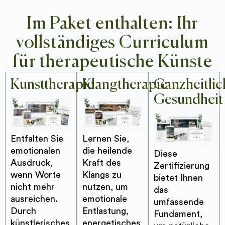
Im Paket enthalten: Ihr
vollständiges Curriculum
für therapeutische Künste
Kunsttherapie
Klangtherapie
Ganzheitlic
Gesundheit
Entfalten Sie
Lernen Sie,
emotionalen
die heilende
Diese
Ausdruck,
Kraft des
Zertifizierung
wenn Worte
Klangs zu
bietet Ihnen
nicht mehr
nutzen, um
das
ausreichen.
emotionale
umfassende
Durch
Entlastung,
Fundament,
künstlerisches
energetisches