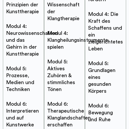
Prinzipien der
Wissenschaft
Kunsttherapie
der
Modul 4: Die
Klangtherapie
Kraft des
Modul 4:
Schaffens und
Neurowissenschaften
Modul 4:
ein
und das
Klangheilungsinstrumente
zielgerichtetes
Gehirn in der
spielen
Leben
Kunsttherapie
Modul 5:
Modul 5:
Modul 5:
Aktives
Grundlagen
Prozesse,
Zuhören &
eines
Medien und
stimmliches
gesunden
Techniken
Tönen
Körpers
Modul 6:
Modul 6:
Modul 6:
Interpretieren
Therapeutische
Bewegung
und auf
Klanglandschaften
und Ruhe
Kunstwerke
erschaffen