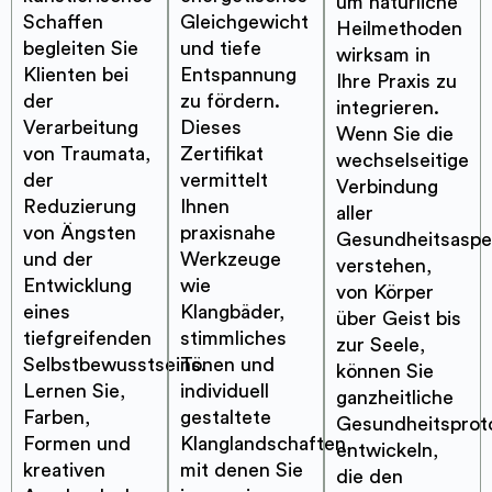
um natürliche
Schaffen
Gleichgewicht
Heilmethoden
begleiten Sie
und tiefe
wirksam in
Klienten bei
Entspannung
Ihre Praxis zu
der
zu fördern.
integrieren.
Verarbeitung
Dieses
Wenn Sie die
von Traumata,
Zertifikat
wechselseitige
der
vermittelt
Verbindung
Reduzierung
Ihnen
aller
von Ängsten
praxisnahe
Gesundheitsaspe
und der
Werkzeuge
verstehen,
Entwicklung
wie
von Körper
eines
Klangbäder,
über Geist bis
tiefgreifenden
stimmliches
zur Seele,
Selbstbewusstseins.
Tönen und
können Sie
Lernen Sie,
individuell
ganzheitliche
Farben,
gestaltete
Gesundheitsproto
Formen und
Klanglandschaften,
entwickeln,
kreativen
mit denen Sie
die den