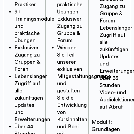
Praktiker
praktische
Zugang zu
9+
Übungen
Gruppe &
Trainingsmodule
Exklusiver
Forum
und
Zugang zu
Lebenslanger
praktische
Gruppe &
Zugriff auf
Übungen
Forum
alle
Exklusiver
Werden
zukünftigen
Zugang zu
Sie Teil
Updates
Gruppen &
unserer
und
Foren
exklusiven
Erweiterunge
Lebenslanger
Mitgestaltungsgruppe
Über 35
Zugriff auf
und
Stunden
alle
gestalten
Video- und
zukünftigen
Sie die
Audiolektione
Updates
Entwicklung
auf Abruf
und
von
Erweiterungen
Kursinhalten
Modul 1:
Über 44
und Boni
Grundlagen
Stunden
mit.