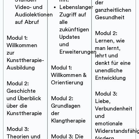
der
Video- und
Lebenslanger
ganzheitlichen
Audiolektionen
Zugriff auf
Gesundheit
auf Abruf
alle
zukünftigen
Modul 2:
Updates
Modul 1:
Lernen, wie
und
Willkommen
man lernt,
Erweiterungen
zur
lehrt und
Kunsttherapie-
denkt für eine
Ausbildung
Modul 1:
unendliche
Willkommen &
Entwicklung
Orientierung
Modul 2:
Geschichte
Modul 3:
und Überblick
Modul 2:
Liebe,
über die
Grundlagen
Verbundenheit
Kunsttherapie
der
und
Klangtherapie
emotionale
Modul 3:
Widerstandsfähig
Theorien und
Modul 3: Die
fördern