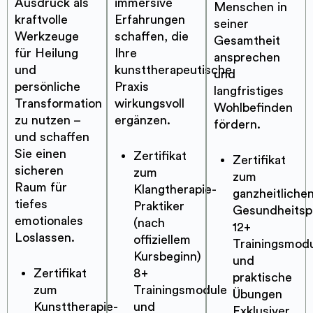
Ausdruck als
immersive
Menschen in
kraftvolle
Erfahrungen
seiner
Werkzeuge
schaffen, die
Gesamtheit
für Heilung
Ihre
ansprechen
und
kunsttherapeutische
und
persönliche
Praxis
langfristiges
Transformation
wirkungsvoll
Wohlbefinden
zu nutzen –
ergänzen.
fördern.
und schaffen
Sie einen
Zertifikat
Zertifikat
sicheren
zum
zum
Raum für
Klangtherapie-
ganzheitliche
tiefes
Praktiker
Gesundheitspr
emotionales
(nach
12+
Loslassen.
offiziellem
Trainingsmod
Kursbeginn)
und
Zertifikat
8+
praktische
zum
Trainingsmodule
Übungen
Kunsttherapie-
und
Exklusiver