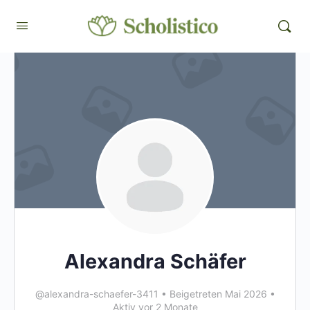
Alexandra Schäfer
@alexandra-schaefer-3411
•
Beigetreten Mai 2026
•
Aktiv vor 2 Monate