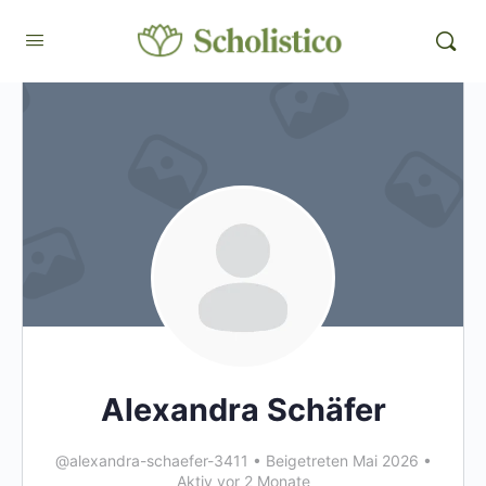
Alexandra Schäfer
@alexandra-schaefer-3411
•
Beigetreten Mai 2026
•
Aktiv vor 2 Monate