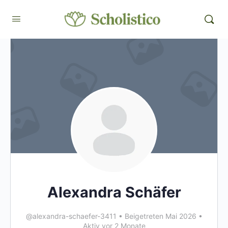
Alexandra Schäfer
@alexandra-schaefer-3411
•
Beigetreten Mai 2026
•
Aktiv vor 2 Monate