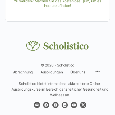
zu werden? Machen Sie das kostenlose Quiz, um es
herauszufinden!
© 2026 - Scholistico
Menüpun
Abrechnung
Ausbildungen
Über uns
Scholistico bietet international akkreditierte Online-
Ausbildungskurse im Bereich ganzheitlicher Gesundheit und
Wellness an.