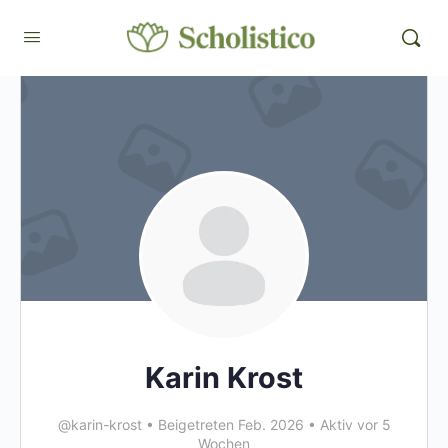
Karin Krost
@karin-krost
•
Beigetreten Feb. 2026
•
Aktiv vor 5
Wochen