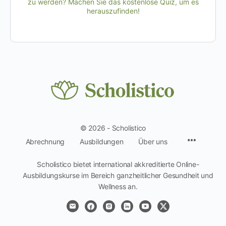
zu werden? Machen Sie das kostenlose Quiz, um es
herauszufinden!
© 2026 - Scholistico
Menüpun
Abrechnung
Ausbildungen
Über uns
Scholistico bietet international akkreditierte Online-
Ausbildungskurse im Bereich ganzheitlicher Gesundheit und
Wellness an.