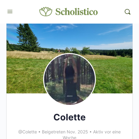
Colette
@Colette
•
Beigetreten Nov. 2025
•
Aktiv vor eine
Woche