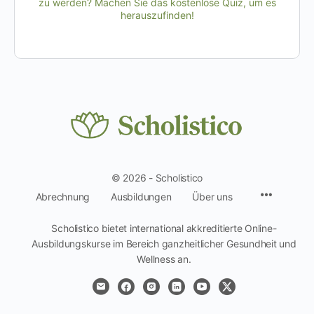
zu werden? Machen Sie das kostenlose Quiz, um es
herauszufinden!
© 2026 - Scholistico
Menüpun
Abrechnung
Ausbildungen
Über uns
Scholistico bietet international akkreditierte Online-
Ausbildungskurse im Bereich ganzheitlicher Gesundheit und
Wellness an.