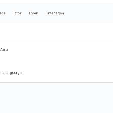
eos
Fotos
Foren
Unterlagen
Maria
maria-goerges