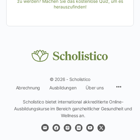
zu werden? Machen Sie das kostenlose Quiz, um es
herauszufinden!
© 2026 - Scholistico
Menüpun
Abrechnung
Ausbildungen
Über uns
Scholistico bietet international akkreditierte Online-
Ausbildungskurse im Bereich ganzheitlicher Gesundheit und
Wellness an.