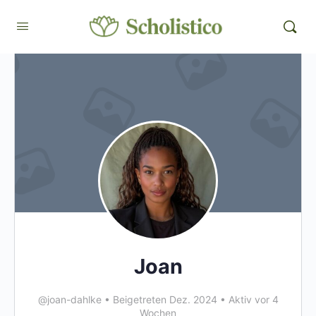
Joan
@joan-dahlke
•
Beigetreten Dez. 2024
•
Aktiv vor 4
Wochen