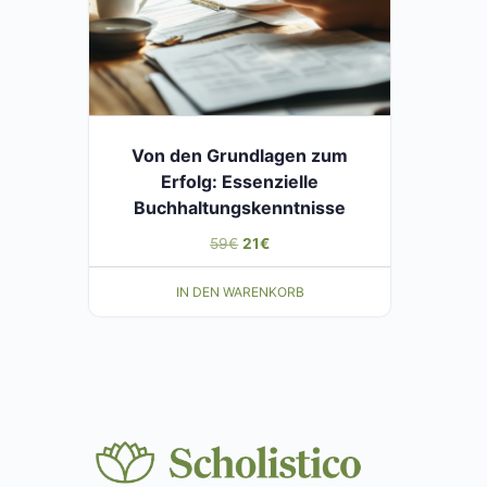
Von den Grundlagen zum
Erfolg: Essenzielle
Buchhaltungskenntnisse
Ursprünglicher
Aktueller
59
€
21
€
Preis
Preis
IN DEN WARENKORB
war:
ist:
59€
21€.