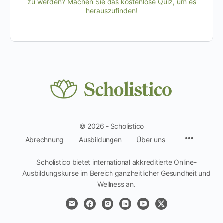
zu werden? Machen Sie das kostenlose Quiz, um es
herauszufinden!
© 2026 - Scholistico
Menüpun
Abrechnung
Ausbildungen
Über uns
Scholistico bietet international akkreditierte Online-
Ausbildungskurse im Bereich ganzheitlicher Gesundheit und
Wellness an.