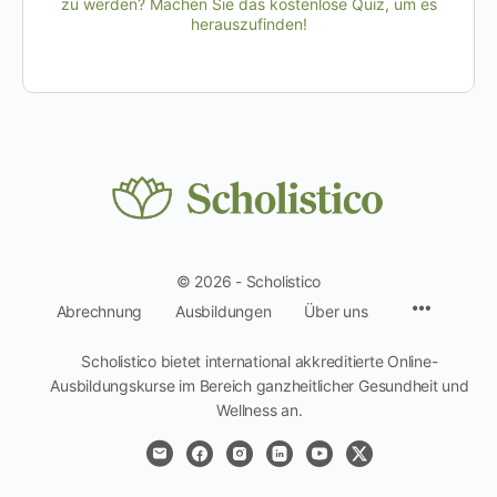
zu werden? Machen Sie das kostenlose Quiz, um es
herauszufinden!
© 2026 - Scholistico
Menüpun
Abrechnung
Ausbildungen
Über uns
Scholistico bietet international akkreditierte Online-
Ausbildungskurse im Bereich ganzheitlicher Gesundheit und
Wellness an.