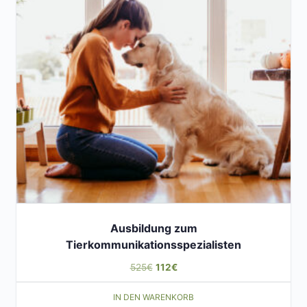
Ausbildung zum
Tierkommunikationsspezialisten
Ursprünglicher
Aktueller
525
€
112
€
Preis
Preis
IN DEN WARENKORB
war:
ist: