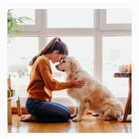
525€
112€.