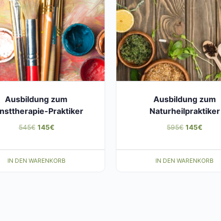
Ausbildung zum
Ausbildung zum
nsttherapie-Praktiker​
Naturheilpraktiker
Ursprünglicher
Aktueller
Ursprüngli
Aktuel
545
€
145
€
595
€
145
€
Preis
Preis
Preis
Preis
war:
ist:
war:
ist:
IN DEN WARENKORB
IN DEN WARENKORB
545€
145€.
595€
145€.