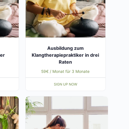
Ausbildung zum
ker
Klangtherapiepraktiker in drei
Raten
cher
ler
59
€
/ Monat für 3 Monate
SIGN UP NOW