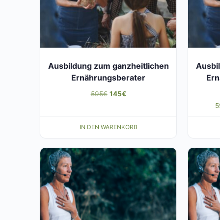
Ausbildung zum ganzheitlichen
Ausbi
Ernährungsberater
Ern
Ursprünglicher
Aktueller
595
€
145
€
5
Preis
Preis
war:
ist:
IN DEN WARENKORB
595€
145€.