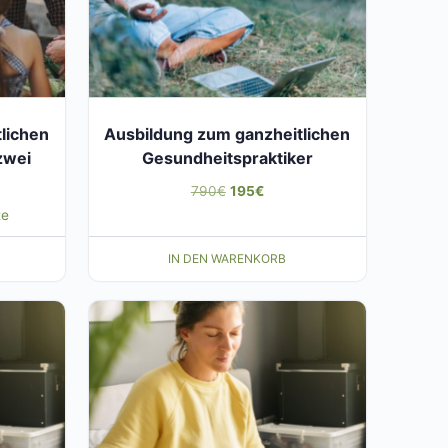
lichen
Ausbildung zum ganzheitlichen
zwei
Gesundheitspraktiker
Ursprünglicher
Aktueller
790
€
195
€
te
Preis
Preis
war:
ist:
IN DEN WARENKORB
790€
195€.