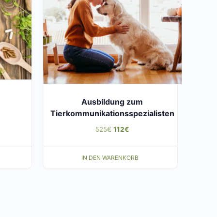
Ausbildung zum
Tierkommunikationsspezialisten
cher
ler
Ursprünglicher
Aktueller
525
€
112
€
Preis
Preis
war:
ist:
IN DEN WARENKORB
525€
112€.