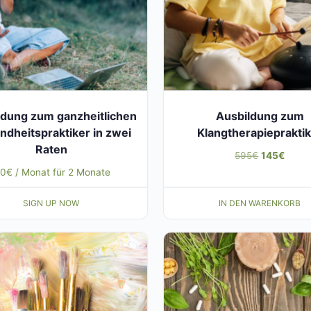
ldung zum ganzheitlichen
Ausbildung zum
dheitspraktiker in zwei
Klangtherapieprakti
Raten
Ursprüngli
Aktuel
595
€
145
€
10
€
/ Monat für 2 Monate
Preis
Preis
war:
ist:
SIGN UP NOW
IN DEN WARENKORB
595€
145€.