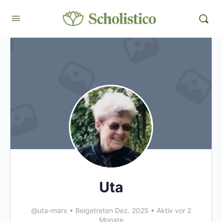
Uta
@uta-marx
•
Beigetreten Dez. 2025
•
Aktiv vor 2
Monate