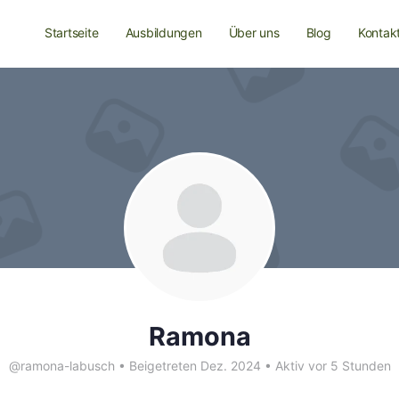
Startseite
Ausbildungen
Über uns
Blog
Kontak
Ramona
@ramona-labusch
•
Beigetreten Dez. 2024
•
Aktiv vor 5 Stunden