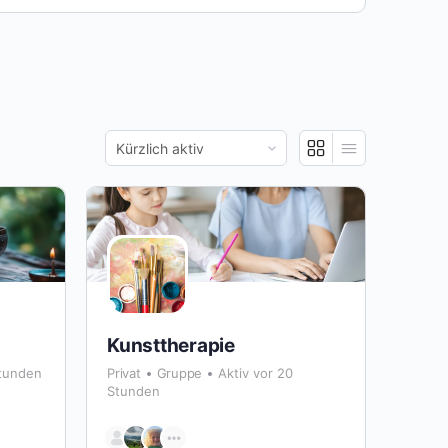
Sortieren
nach:
Kunsttherapie
Stunden
Privat
Gruppe
Aktiv vor 20
Stunden