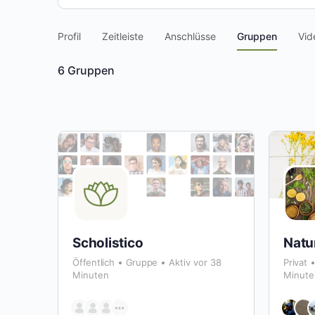
Profil
Zeitleiste
Anschlüsse
Gruppen
Vid
6
Gruppen
Scholistico
Natu
Öffentlich
Gruppe
Aktiv vor 38
Privat
Minuten
Minute