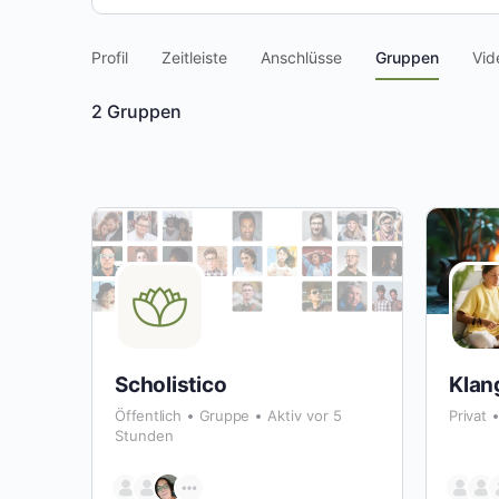
Profil
Zeitleiste
Anschlüsse
Gruppen
Vid
2
Gruppen
Scholistico
Klan
Öffentlich
Gruppe
Aktiv vor 5
Privat
Stunden