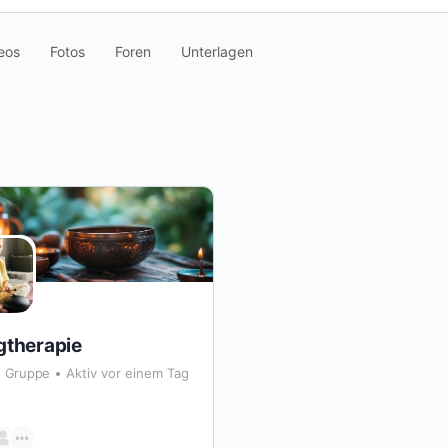
eos
Fotos
Foren
Unterlagen
gtherapie
Gruppe
Aktiv vor einem Tag