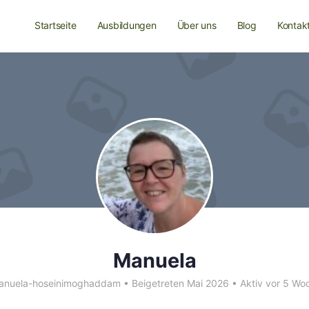
Startseite
Ausbildungen
Über uns
Blog
Kontak
Manuela
nuela-hoseinimoghaddam
•
Beigetreten Mai 2026
•
Aktiv vor 5 Wo