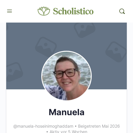
Manuela
@manuela-hoseinimoghaddam
•
Beigetreten Mai 2026
•
Aktiv vor 5 Wochen