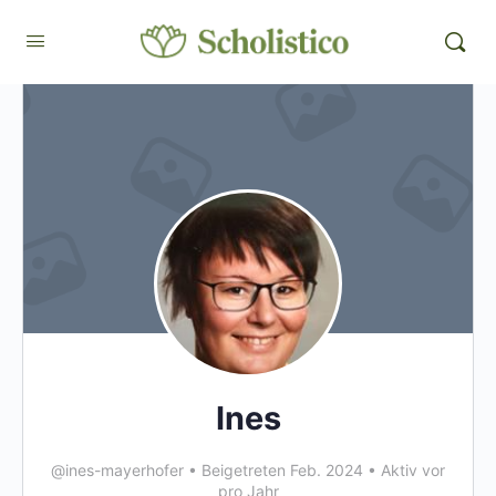
Ines
@ines-mayerhofer
•
Beigetreten Feb. 2024
•
Aktiv vor
pro Jahr