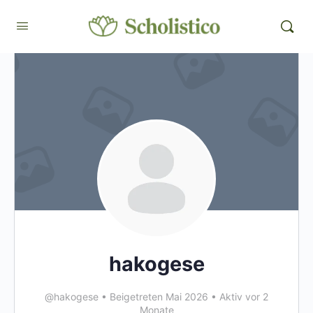
hakogese
@hakogese
•
Beigetreten Mai 2026
•
Aktiv vor 2
Monate