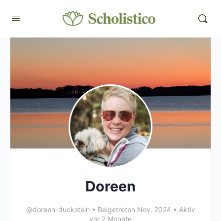
Doreen
@doreen-duckstein
•
Beigetreten Nov. 2024
•
Aktiv
vor 2 Monate