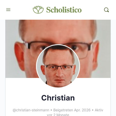
Christian
@christian-steinmann
•
Beigetreten Apr. 2026
•
Aktiv
vor 2 Monate