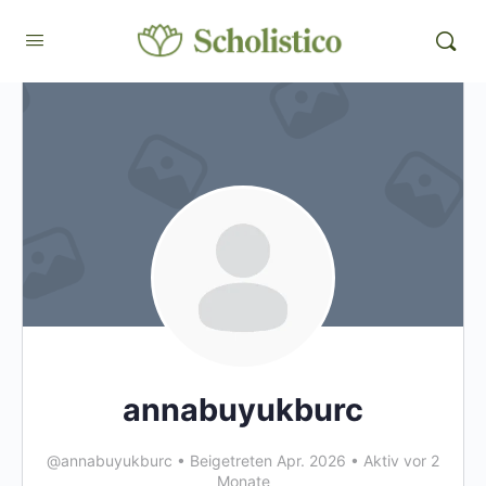
annabuyukburc
@annabuyukburc
•
Beigetreten Apr. 2026
•
Aktiv vor 2
Monate