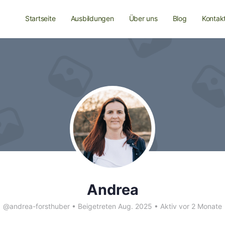
Startseite
Ausbildungen
Über uns
Blog
Kontak
Andrea
@andrea-forsthuber
•
Beigetreten Aug. 2025
•
Aktiv vor 2 Monate