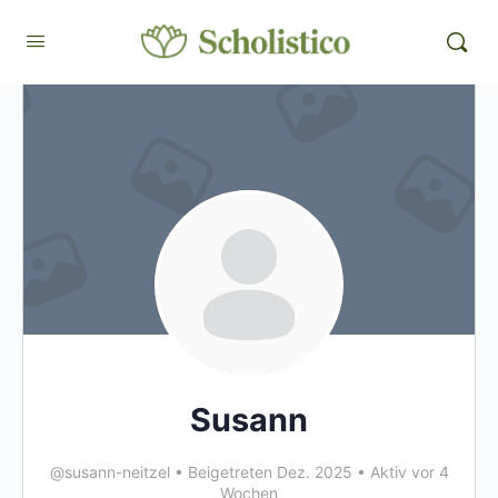
Susann
@susann-neitzel
•
Beigetreten Dez. 2025
•
Aktiv vor 4
Wochen