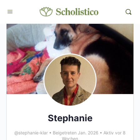
Stephanie
@stephanie-klar
•
Beigetreten Jan. 2026
•
Aktiv vor 8
Wochen