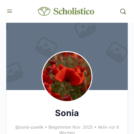
Sonia
@sonia-pawlik
•
Beigetreten Nov. 2025
•
Aktiv vor 6
Wochen