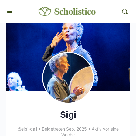
Sigi
@sigi-gall
•
Beigetreten Sep. 2025
•
Aktiv vor eine
Woche