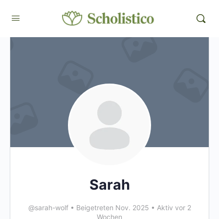
Sarah
@sarah-wolf
•
Beigetreten Nov. 2025
•
Aktiv vor 2
Wochen