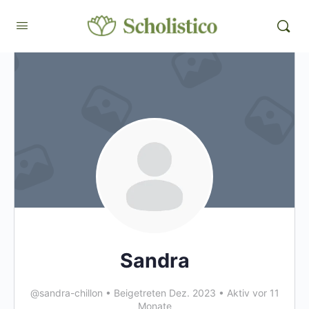
Sandra
@sandra-chillon
•
Beigetreten Dez. 2023
•
Aktiv vor 11
Monate