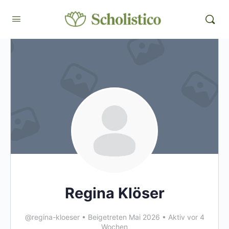
Regina Klöser
@regina-kloeser
•
Beigetreten Mai 2026
•
Aktiv vor 4
Wochen