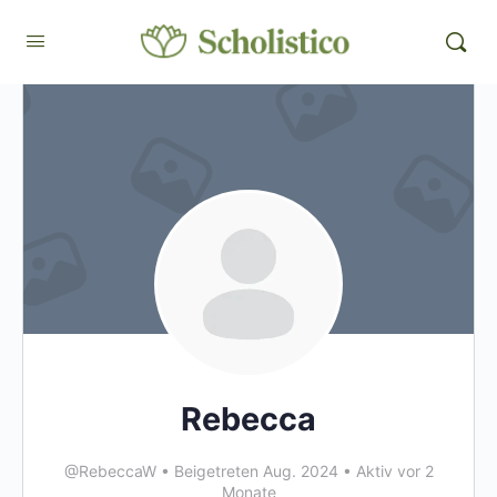
Rebecca
@RebeccaW
•
Beigetreten Aug. 2024
•
Aktiv vor 2
Monate