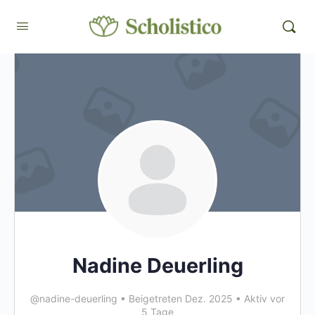
Nadine Deuerling
@nadine-deuerling
•
Beigetreten Dez. 2025
•
Aktiv vor
5 Tage