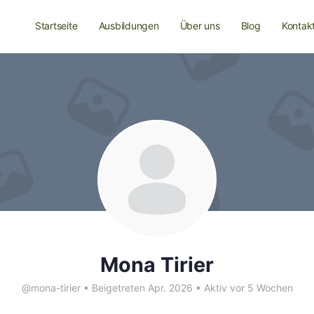
Startseite
Ausbildungen
Über uns
Blog
Kontak
Mona Tirier
@mona-tirier
•
Beigetreten Apr. 2026
•
Aktiv vor 5 Wochen