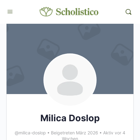
Milica Doslop
@milica-doslop
•
Beigetreten März 2026
•
Aktiv vor 4
Wochen