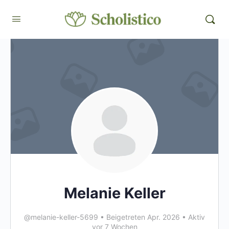
Melanie Keller
@melanie-keller-5699
•
Beigetreten Apr. 2026
•
Aktiv
vor 7 Wochen