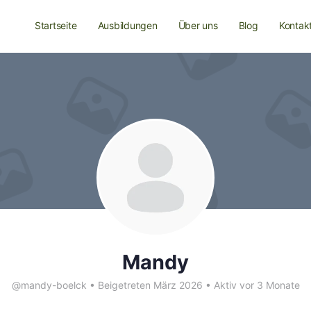
Startseite
Ausbildungen
Über uns
Blog
Kontak
Mandy
@mandy-boelck
•
Beigetreten März 2026
•
Aktiv vor 3 Monate