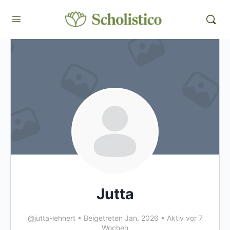
Jutta
@jutta-lehnert
•
Beigetreten Jan. 2026
•
Aktiv vor 7
Wochen