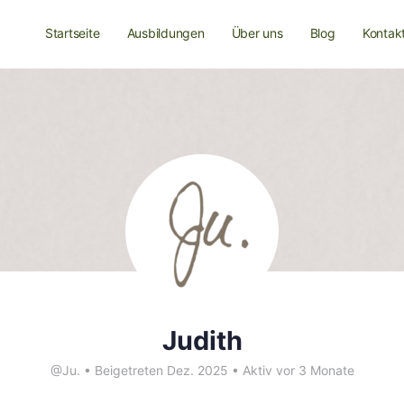
Startseite
Ausbildungen
Über uns
Blog
Kontak
Judith
@Ju.
•
Beigetreten Dez. 2025
•
Aktiv vor 3 Monate