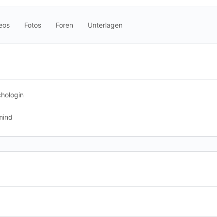
eos
Fotos
Foren
Unterlagen
chologin
mind