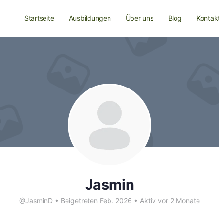
Startseite
Ausbildungen
Über uns
Blog
Kontak
Jasmin
@JasminD
•
Beigetreten Feb. 2026
•
Aktiv vor 2 Monate