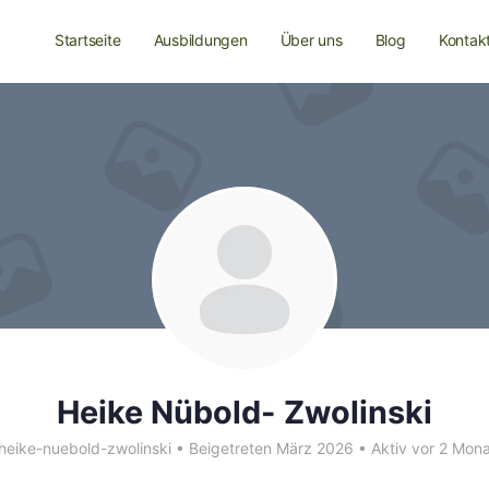
Startseite
Ausbildungen
Über uns
Blog
Kontak
Heike Nübold- Zwolinski
eike-nuebold-zwolinski
•
Beigetreten März 2026
•
Aktiv vor 2 Mon