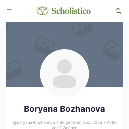
Boryana Bozhanova
@boryana-bozhanova
•
Beigetreten Dez. 2025
•
Aktiv
vor 2 Wochen