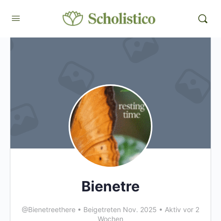
Bienetre
@Bienetreethere
•
Beigetreten Nov. 2025
•
Aktiv vor 2
Wochen